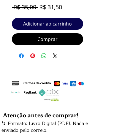
Preço
Preço
 R$ 35,00 
R$ 31,50
normal
promocional
Adicionar ao carrinho
Comprar
Atenção antes de comprar!
📂 Formato: Livro Digital (PDF). Nada é
enviado pelo correio.