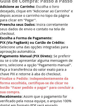
Guia de Compra: Passo a Passo
Adicione ao Carrinho:
Escolha o livro
desejado, clique em "Adicionar ao Carrinho" e
depois acesse o carrinho no topo da página
para clicar em "Pagar".
Preencha seus Dados:
Insira corretamente
seus dados de envio e contato na tela de
checkout.
Escolha a Forma de Pagamento:
PIX (Via PagBank) ou Cartão de Crédito:
Selecione uma das opções integradas para
aprovação automática.
Pagamento Manual (PIX Direto):
Se preferir
ou se o site apresentar alguma mensagem de
erro, selecione a opção "Pagamento manual".
Faça a transferência do valor exato para a
chave PIX e retorne à aba do checkout.
Finalize o Pedido: Independentemente da
forma escolhida, certifique-se de clicar no
botão "Fazer pedido e pagar" para concluir a
sua compra.
Recebimento:
Assim que o pagamento for
verificado pela nossa equipe, o arquivo 100%
digital em formato PDF será enviado