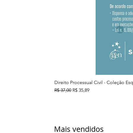
Direito Processual Civil - Coleção E
Preço normal
Preço promocional
R$ 37,00
R$ 35,89
Mais vendidos