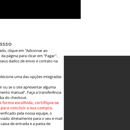
asso
jado, clique em "Adicionar ao
 da página para clicar em "Pagar".
 seus dados de envio e contato na
elecione uma das opções integradas
ir ou se o site apresentar alguma
ento manual". Faça a transferência
aba do checkout.
 forma escolhida, certifique-se
" para concluir a sua compra.
rificado pela nossa equipe, o
viado diretamente para o seu e-mail
 caixa de entrada e a pasta de