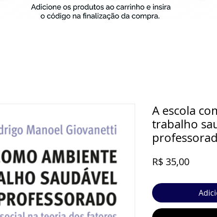
A escola co
trabalho sa
professorad
Preço
R$ 35,00
Adic