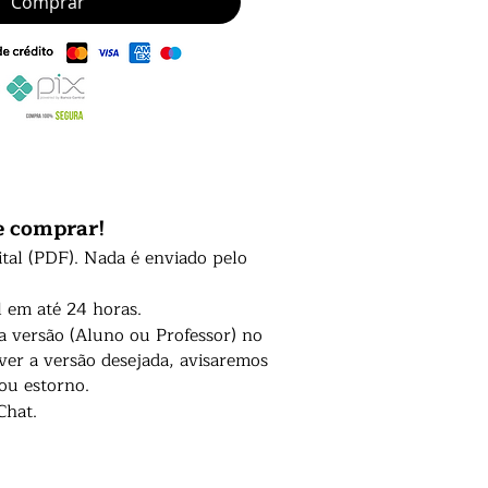
Comprar
e comprar!
ital (PDF). Nada é enviado pelo
l em até 24 horas.
 a versão (Aluno ou Professor) no
er a versão desejada, avisaremos
 ou estorno.
Chat.