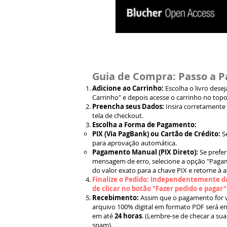
Guia de Compra: Passo a P
Adicione ao Carrinho:
Escolha o livro dese
Carrinho" e depois acesse o carrinho no topo
Preencha seus Dados:
Insira corretamente
tela de checkout.
Escolha a Forma de Pagamento:
PIX (Via PagBank) ou Cartão de Crédito:
S
para aprovação automática.
Pagamento Manual (PIX Direto):
Se prefer
mensagem de erro, selecione a opção "Pagam
do valor exato para a chave PIX e retorne à 
Finalize o Pedido: Independentemente da
de clicar no botão "Fazer pedido e pagar
Recebimento:
Assim que o pagamento for ve
arquivo 100% digital em formato PDF será en
em até
24 horas
. (Lembre-se de checar a sua
spam).