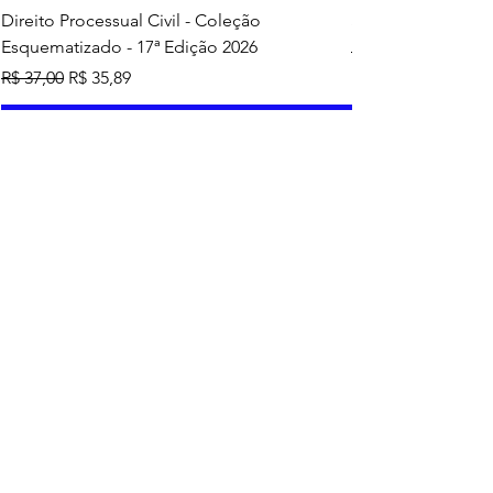
Direito Processual Civil - Coleção
SAS - Coleção Asa
Esquematizado - 17ª Edição 2026
Preço normal
R$ 37,00
Preço normal
Preço promocional
R$ 37,00
R$ 35,89
Adicionar ao carrinho
Mais vendidos