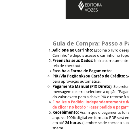
Guia de Compra: Passo a P
Adicione ao Carrinho:
Escolha o livro dese
Carrinho" e depois acesse o carrinho no topo
Preencha seus Dados:
Insira corretamente
tela de checkout.
Escolha a Forma de Pagamento:
PIX (Via PagBank) ou Cartão de Crédito:
S
para aprovação automática.
Pagamento Manual (PIX Direto):
Se prefer
mensagem de erro, selecione a opção "Pagam
do valor exato para a chave PIX e retorne à 
Finalize o Pedido: Independentemente da
de clicar no botão "Fazer pedido e pagar
Recebimento:
Assim que o pagamento for ve
arquivo 100% digital em formato PDF será en
em até
24 horas
. (Lembre-se de checar a sua
spam).