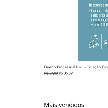
Direito Processual Civil - Coleção E
Preço normal
Preço promocional
R$ 37,00
R$ 35,89
Mais vendidos