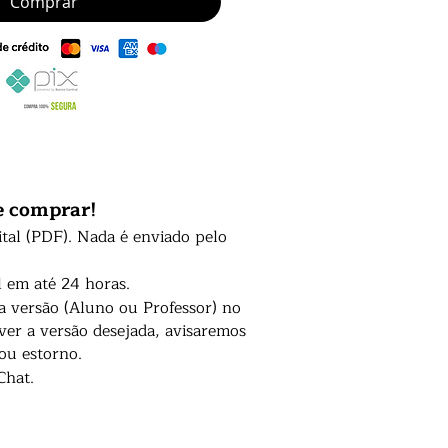
Comprar
e comprar!
ital (PDF). Nada é enviado pelo
l em até 24 horas.
 a versão (Aluno ou Professor) no
er a versão desejada, avisaremos
 ou estorno.
Chat.