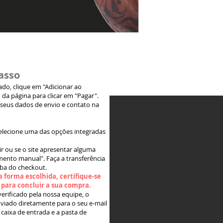
asso
jado, clique em "Adicionar ao
 da página para clicar em "Pagar".
 seus dados de envio e contato na
elecione uma das opções integradas
ir ou se o site apresentar alguma
ento manual". Faça a transferência
aba do checkout.
 forma escolhida, certifique-se
" para concluir a sua compra.
rificado pela nossa equipe, o
viado diretamente para o seu e-mail
 caixa de entrada e a pasta de