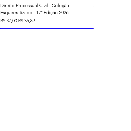
Direito Processual Civil - Coleção
SAS - Coleção Asa
Esquematizado - 17ª Edição 2026
Preço normal
R$ 37,00
Preço normal
Preço promocional
R$ 37,00
R$ 35,89
Adicionar ao carrinho
Mais vendidos