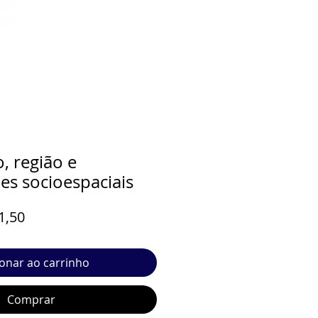
, região e
es socioespaciais
o
Preço
1,50
al
promocional
ionar ao carrinho
Comprar