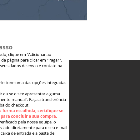
asso
jado, clique em "Adicionar ao
 da página para clicar em "Pagar".
 seus dados de envio e contato na
elecione uma das opções integradas
ir ou se o site apresentar alguma
ento manual". Faça a transferência
aba do checkout.
 forma escolhida, certifique-se
" para concluir a sua compra.
rificado pela nossa equipe, o
viado diretamente para o seu e-mail
 caixa de entrada e a pasta de