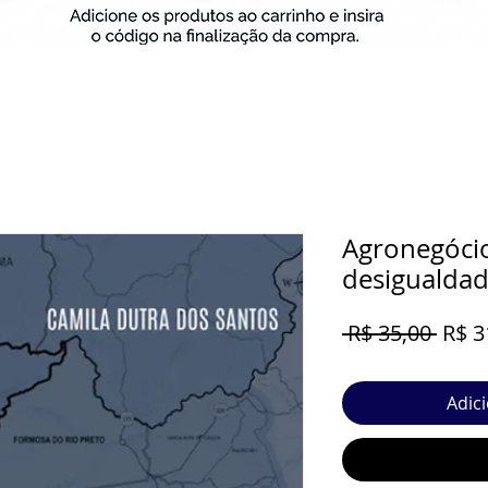
Agronegócio
desigualdad
Preç
 R$ 35,00 
R$ 3
norm
Adic