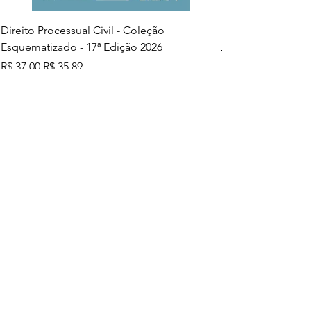
Direito Processual Civil - Coleção
SAS - Coleção Asa
Esquematizado - 17ª Edição 2026
Preço normal
R$ 37,00
Preço normal
Preço promocional
R$ 37,00
R$ 35,89
Adicionar ao carrinho
Mais vendidos