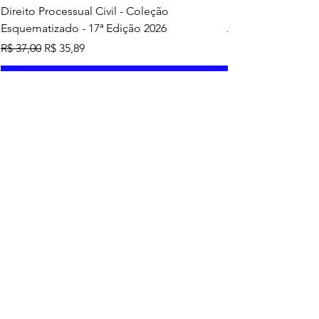
Direito Processual Civil - Coleção
SAS - Coleção Asa
Esquematizado - 17ª Edição 2026
Preço normal
R$ 37,00
Preço normal
Preço promocional
R$ 37,00
R$ 35,89
Adicionar ao carrinho
Mais vendidos