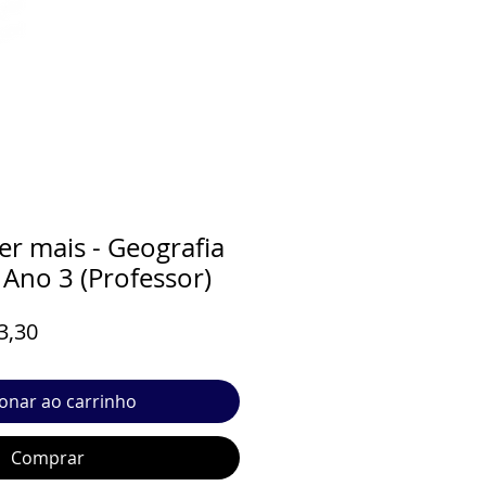
 mais - Geografia
 Ano 3 (Professor)
o
Preço
3,30
al
promocional
ionar ao carrinho
Comprar