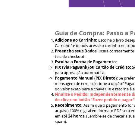
Guia de Compra: Passo a P
Adicione ao Carrinho:
Escolha o livro dese
Carrinho" e depois acesse o carrinho no topo
Preencha seus Dados:
Insira corretamente
tela de checkout.
Escolha a Forma de Pagamento:
PIX (Via PagBank) ou Cartão de Crédito:
S
para aprovação automática.
Pagamento Manual (PIX Direto):
Se prefer
mensagem de erro, selecione a opção "Pagam
do valor exato para a chave PIX e retorne à 
Finalize o Pedido: Independentemente da
de clicar no botão "Fazer pedido e pagar
Recebimento:
Assim que o pagamento for ve
arquivo 100% digital em formato PDF será en
em até
24 horas
. (Lembre-se de checar a sua
spam).