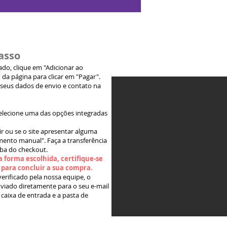
asso
jado, clique em "Adicionar ao
 da página para clicar em "Pagar".
 seus dados de envio e contato na
elecione uma das opções integradas
ir ou se o site apresentar alguma
ento manual". Faça a transferência
aba do checkout.
 forma escolhida, certifique-se
" para concluir a sua compra.
rificado pela nossa equipe, o
viado diretamente para o seu e-mail
 caixa de entrada e a pasta de