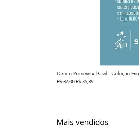
Direito Processual Civil - Coleção E
Preço normal
Preço promocional
R$ 37,00
R$ 35,89
Mais vendidos