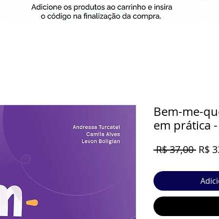
Bem-me-quer
em prática -
Preç
 R$ 37,00 
R$ 3
norm
Adic