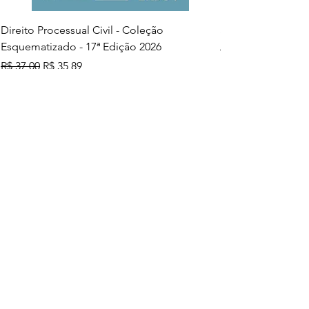
Direito Processual Civil - Coleção
SAS - Coleção Asa
Esquematizado - 17ª Edição 2026
Preço normal
R$ 37,00
Preço normal
Preço promocional
R$ 37,00
R$ 35,89
Adicionar ao carrinho
Mais vendidos