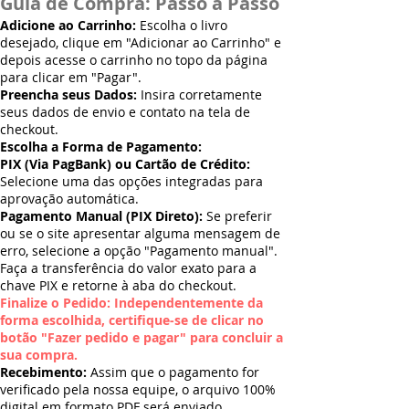
Guia de Compra: Passo a Passo
Adicione ao Carrinho:
Escolha o livro
desejado, clique em "Adicionar ao Carrinho" e
depois acesse o carrinho no topo da página
para clicar em "Pagar".
Preencha seus Dados:
Insira corretamente
seus dados de envio e contato na tela de
checkout.
Escolha a Forma de Pagamento:
PIX (Via PagBank) ou Cartão de Crédito:
Selecione uma das opções integradas para
aprovação automática.
Pagamento Manual (PIX Direto):
Se preferir
ou se o site apresentar alguma mensagem de
erro, selecione a opção "Pagamento manual".
Faça a transferência do valor exato para a
chave PIX e retorne à aba do checkout.
Finalize o Pedido: Independentemente da
forma escolhida, certifique-se de clicar no
botão "Fazer pedido e pagar" para concluir a
sua compra.
Recebimento:
Assim que o pagamento for
verificado pela nossa equipe, o arquivo 100%
digital em formato PDF será enviado