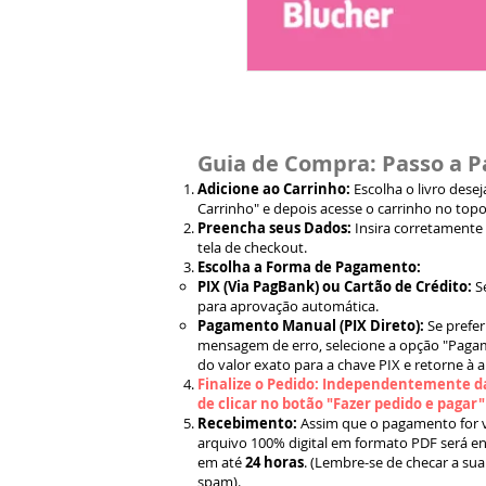
Guia de Compra: Passo a P
Adicione ao Carrinho:
Escolha o livro dese
Carrinho" e depois acesse o carrinho no topo
Preencha seus Dados:
Insira corretamente
tela de checkout.
Escolha a Forma de Pagamento:
PIX (Via PagBank) ou Cartão de Crédito:
S
para aprovação automática.
Pagamento Manual (PIX Direto):
Se prefer
mensagem de erro, selecione a opção "Pagam
do valor exato para a chave PIX e retorne à 
Finalize o Pedido: Independentemente da
de clicar no botão "Fazer pedido e pagar
Recebimento:
Assim que o pagamento for ve
arquivo 100% digital em formato PDF será en
em até
24 horas
. (Lembre-se de checar a sua
spam).