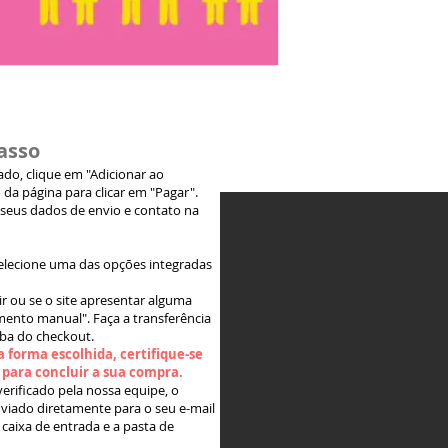
asso
jado, clique em "Adicionar ao
 da página para clicar em "Pagar".
 seus dados de envio e contato na
elecione uma das opções integradas
ir ou se o site apresentar alguma
ento manual". Faça a transferência
aba do checkout.
 forma escolhida, certifique-se
" para concluir a sua compra.
rificado pela nossa equipe, o
viado diretamente para o seu e-mail
 caixa de entrada e a pasta de