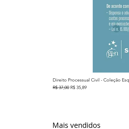
Direito Processual Civil - Coleção E
Preço normal
Preço promocional
R$ 37,00
R$ 35,89
Mais vendidos