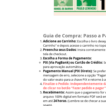
Guia de Compra: Passo a P
Adicione ao Carrinho:
Escolha o livro dese
Carrinho" e depois acesse o carrinho no topo
Preencha seus Dados:
Insira corretamente
tela de checkout.
Escolha a Forma de Pagamento:
PIX (Via PagBank) ou Cartão de Crédito:
S
para aprovação automática.
Pagamento Manual (PIX Direto):
Se prefer
mensagem de erro, selecione a opção "Pagam
do valor exato para a chave PIX e retorne à 
Finalize o Pedido: Independentemente da
de clicar no botão "Fazer pedido e pagar
Recebimento:
Assim que o pagamento for ve
arquivo 100% digital em formato PDF será en
em até
24 horas
. (Lembre-se de checar a sua
spam).