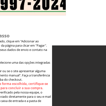
asso
jado, clique em "Adicionar ao
 da página para clicar em "Pagar".
 seus dados de envio e contato na
elecione uma das opções integradas
ir ou se o site apresentar alguma
ento manual". Faça a transferência
aba do checkout.
 forma escolhida, certifique-se
" para concluir a sua compra.
rificado pela nossa equipe, o
viado diretamente para o seu e-mail
 caixa de entrada e a pasta de