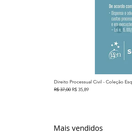
Direito Processual Civil - Coleção E
Preço normal
Preço promocional
R$ 37,00
R$ 35,89
Mais vendidos