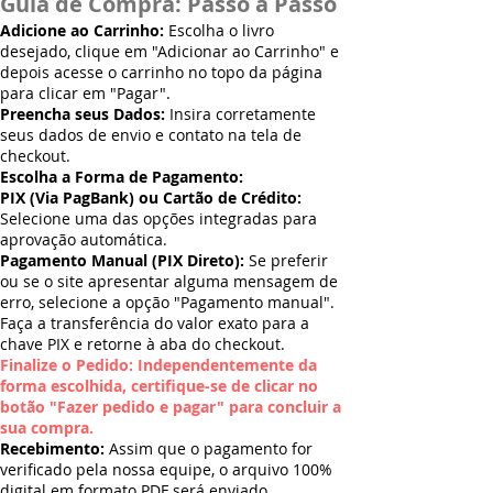
Guia de Compra: Passo a Passo
Adicione ao Carrinho:
Escolha o livro
desejado, clique em "Adicionar ao Carrinho" e
depois acesse o carrinho no topo da página
para clicar em "Pagar".
Preencha seus Dados:
Insira corretamente
seus dados de envio e contato na tela de
checkout.
Escolha a Forma de Pagamento:
PIX (Via PagBank) ou Cartão de Crédito:
Selecione uma das opções integradas para
aprovação automática.
Pagamento Manual (PIX Direto):
Se preferir
ou se o site apresentar alguma mensagem de
erro, selecione a opção "Pagamento manual".
Faça a transferência do valor exato para a
chave PIX e retorne à aba do checkout.
Finalize o Pedido: Independentemente da
forma escolhida, certifique-se de clicar no
botão "Fazer pedido e pagar" para concluir a
sua compra.
Recebimento:
Assim que o pagamento for
verificado pela nossa equipe, o arquivo 100%
digital em formato PDF será enviado