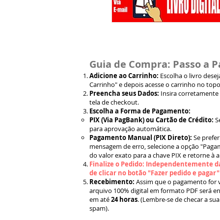
Guia de Compra: Passo a P
Adicione ao Carrinho:
Escolha o livro dese
Carrinho" e depois acesse o carrinho no topo
Preencha seus Dados:
Insira corretamente
tela de checkout.
Escolha a Forma de Pagamento:
PIX (Via PagBank) ou Cartão de Crédito:
S
para aprovação automática.
Pagamento Manual (PIX Direto):
Se prefer
mensagem de erro, selecione a opção "Pagam
do valor exato para a chave PIX e retorne à 
Finalize o Pedido: Independentemente da
de clicar no botão "Fazer pedido e pagar
Recebimento:
Assim que o pagamento for ve
arquivo 100% digital em formato PDF será en
em até
24 horas
. (Lembre-se de checar a sua
spam).