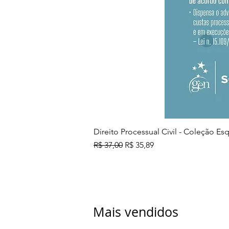
Direito Processual Civil - Coleção E
Preço normal
Preço promocional
R$ 37,00
R$ 35,89
Mais vendidos