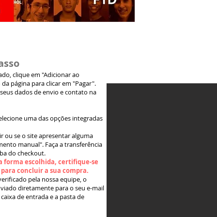
asso
jado, clique em "Adicionar ao
 da página para clicar em "Pagar".
 seus dados de envio e contato na
elecione uma das opções integradas
ir ou se o site apresentar alguma
ento manual". Faça a transferência
aba do checkout.
 forma escolhida, certifique-se
" para concluir a sua compra.
rificado pela nossa equipe, o
viado diretamente para o seu e-mail
 caixa de entrada e a pasta de