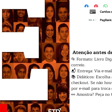
Atenção antes d
📂 Formato: Livro Dig
correio.
📬 Entrega: Via e-mai
📚 Didáticos: Escolha
checkout. Se não houv
por e-mail para troca
👀 Amostra? Peça no 