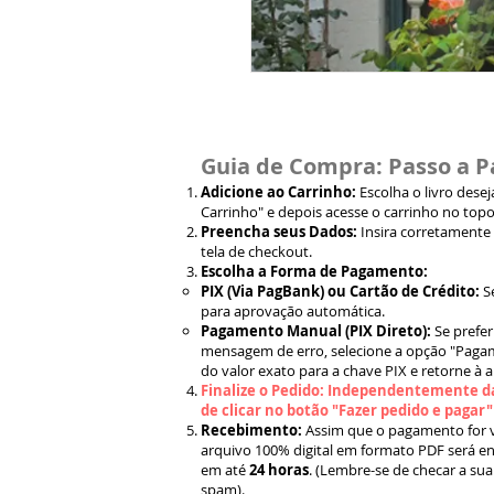
Guia de Compra: Passo a P
Adicione ao Carrinho:
Escolha o livro dese
Carrinho" e depois acesse o carrinho no topo
Preencha seus Dados:
Insira corretamente
tela de checkout.
Escolha a Forma de Pagamento:
PIX (Via PagBank) ou Cartão de Crédito:
S
para aprovação automática.
Pagamento Manual (PIX Direto):
Se prefer
mensagem de erro, selecione a opção "Pagam
do valor exato para a chave PIX e retorne à 
Finalize o Pedido: Independentemente da
de clicar no botão "Fazer pedido e pagar
Recebimento:
Assim que o pagamento for ve
arquivo 100% digital em formato PDF será en
em até
24 horas
. (Lembre-se de checar a sua
spam).