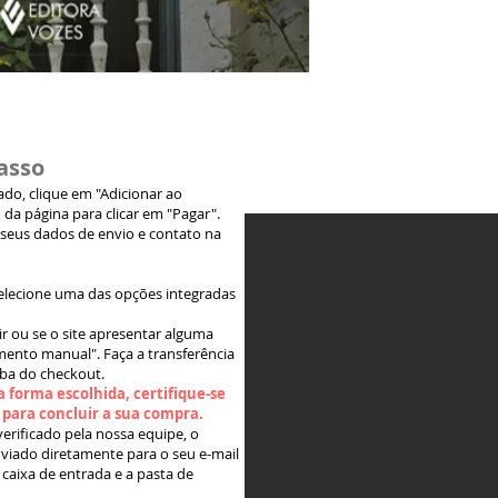
asso
jado, clique em "Adicionar ao
 da página para clicar em "Pagar".
 seus dados de envio e contato na
elecione uma das opções integradas
ir ou se o site apresentar alguma
ento manual". Faça a transferência
aba do checkout.
 forma escolhida, certifique-se
" para concluir a sua compra.
rificado pela nossa equipe, o
viado diretamente para o seu e-mail
 caixa de entrada e a pasta de