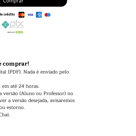
Comprar
e comprar!
ital (PDF). Nada é enviado pelo
l em até 24 horas.
 a versão (Aluno ou Professor) no
er a versão desejada, avisaremos
 ou estorno.
Chat.