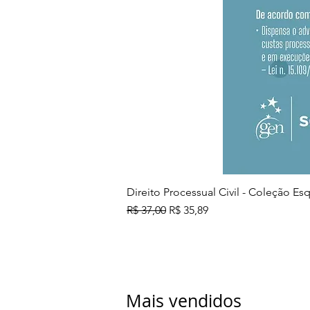
Direito Processual Civil - Coleção E
Preço normal
Preço promocional
R$ 37,00
R$ 35,89
Mais vendidos