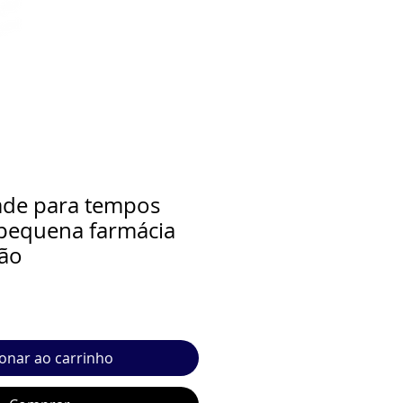
dade para tempos
 pequena farmácia
ção
ionar ao carrinho