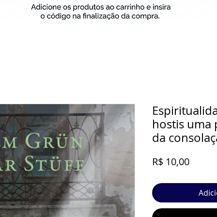
Espirituali
hostis uma
da consola
Preço
R$ 10,00
Adic