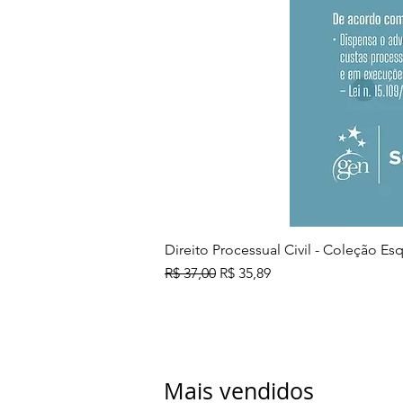
Direito Processual Civil - Coleção E
Preço normal
Preço promocional
R$ 37,00
R$ 35,89
Mais vendidos