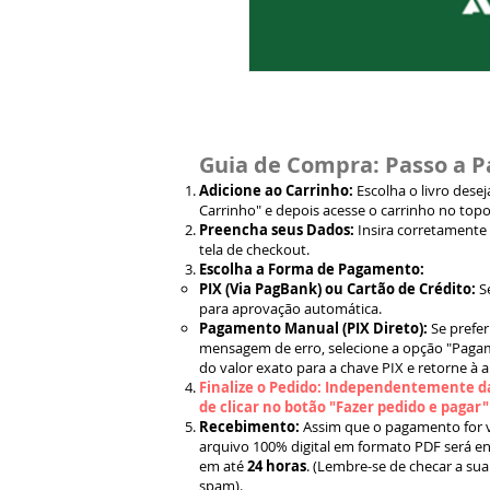
Guia de Compra: Passo a P
Adicione ao Carrinho:
Escolha o livro dese
Carrinho" e depois acesse o carrinho no topo
Preencha seus Dados:
Insira corretamente
tela de checkout.
Escolha a Forma de Pagamento:
PIX (Via PagBank) ou Cartão de Crédito:
S
para aprovação automática.
Pagamento Manual (PIX Direto):
Se prefer
mensagem de erro, selecione a opção "Pagam
do valor exato para a chave PIX e retorne à 
Finalize o Pedido: Independentemente da
de clicar no botão "Fazer pedido e pagar
Recebimento:
Assim que o pagamento for ve
arquivo 100% digital em formato PDF será en
em até
24 horas
. (Lembre-se de checar a sua
spam).