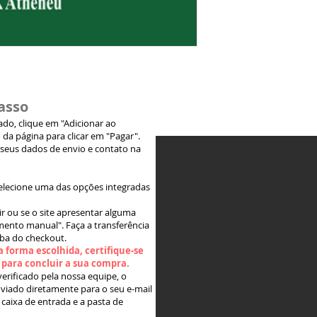
asso
jado, clique em "Adicionar ao
 da página para clicar em "Pagar".
 seus dados de envio e contato na
elecione uma das opções integradas
ir ou se o site apresentar alguma
ento manual". Faça a transferência
aba do checkout.
 forma escolhida, certifique-se
" para concluir a sua compra.
rificado pela nossa equipe, o
viado diretamente para o seu e-mail
 caixa de entrada e a pasta de