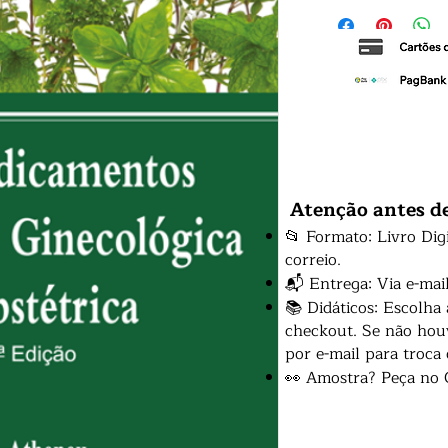
Atenção antes d
📂 Formato: Livro Dig
correio.
📬 Entrega: Via e-mai
📚 Didáticos: Escolha
checkout. Se não houv
por e-mail para troca
👀 Amostra? Peça no 