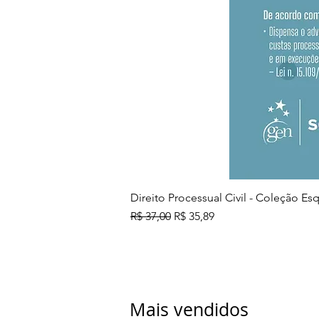
Direito Processual Civil - Coleção E
Preço normal
Preço promocional
R$ 37,00
R$ 35,89
Mais vendidos