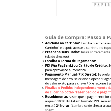
Guia de Compra: Passo a P
Adicione ao Carrinho:
Escolha o livro dese
Carrinho" e depois acesse o carrinho no topo
Preencha seus Dados:
Insira corretamente
tela de checkout.
Escolha a Forma de Pagamento:
PIX (Via PagBank) ou Cartão de Crédito:
S
para aprovação automática.
Pagamento Manual (PIX Direto):
Se prefer
mensagem de erro, selecione a opção "Pagam
do valor exato para a chave PIX e retorne à 
Finalize o Pedido: Independentemente da
de clicar no botão "Fazer pedido e pagar
Recebimento:
Assim que o pagamento for ve
arquivo 100% digital em formato PDF será en
em até
24 horas
. (Lembre-se de checar a sua
spam).