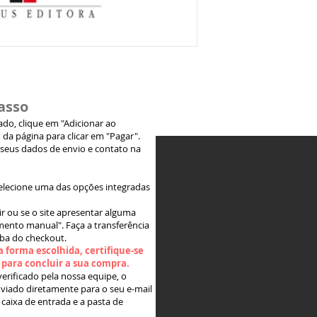
asso
jado, clique em "Adicionar ao
 da página para clicar em "Pagar".
 seus dados de envio e contato na
elecione uma das opções integradas
ir ou se o site apresentar alguma
ento manual". Faça a transferência
aba do checkout.
 forma escolhida, certifique-se
" para concluir a sua compra.
rificado pela nossa equipe, o
viado diretamente para o seu e-mail
 caixa de entrada e a pasta de