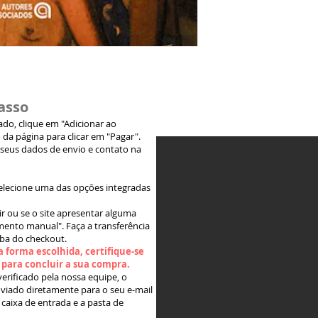
asso
jado, clique em "Adicionar ao
 da página para clicar em "Pagar".
 seus dados de envio e contato na
elecione uma das opções integradas
ir ou se o site apresentar alguma
ento manual". Faça a transferência
aba do checkout.
 forma escolhida, certifique-se
" para concluir a sua compra.
rificado pela nossa equipe, o
viado diretamente para o seu e-mail
 caixa de entrada e a pasta de