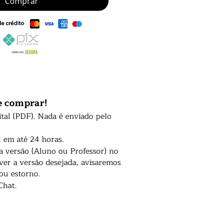
Comprar
e comprar!
ital (PDF). Nada é enviado pelo
l em até 24 horas.
 a versão (Aluno ou Professor) no
er a versão desejada, avisaremos
 ou estorno.
Chat.