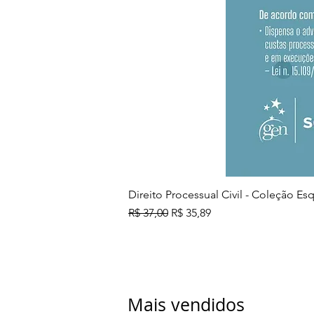
Direito Processual Civil - Coleção E
Preço normal
Preço promocional
R$ 37,00
R$ 35,89
Mais vendidos