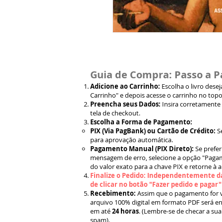
Guia de Compra: Passo a P
Adicione ao Carrinho:
Escolha o livro dese
Carrinho" e depois acesse o carrinho no topo
Preencha seus Dados:
Insira corretamente
tela de checkout.
Escolha a Forma de Pagamento:
PIX (Via PagBank) ou Cartão de Crédito:
S
para aprovação automática.
Pagamento Manual (PIX Direto):
Se prefer
mensagem de erro, selecione a opção "Pagam
do valor exato para a chave PIX e retorne à 
Finalize o Pedido: Independentemente da
de clicar no botão "Fazer pedido e pagar
Recebimento:
Assim que o pagamento for ve
arquivo 100% digital em formato PDF será en
em até
24 horas
. (Lembre-se de checar a sua
spam).