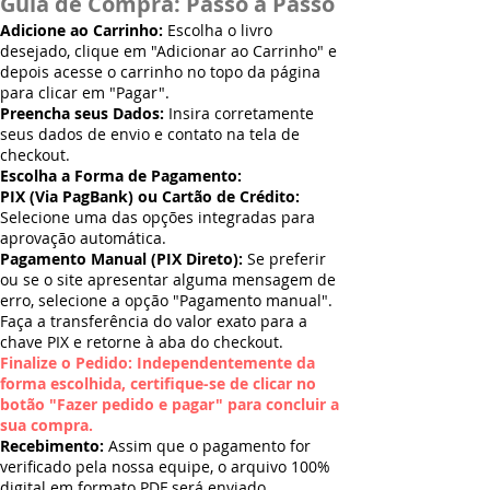
Guia de Compra: Passo a Passo
Adicione ao Carrinho:
Escolha o livro
desejado, clique em "Adicionar ao Carrinho" e
depois acesse o carrinho no topo da página
para clicar em "Pagar".
Preencha seus Dados:
Insira corretamente
seus dados de envio e contato na tela de
checkout.
Escolha a Forma de Pagamento:
PIX (Via PagBank) ou Cartão de Crédito:
Selecione uma das opções integradas para
aprovação automática.
Pagamento Manual (PIX Direto):
Se preferir
ou se o site apresentar alguma mensagem de
erro, selecione a opção "Pagamento manual".
Faça a transferência do valor exato para a
chave PIX e retorne à aba do checkout.
Finalize o Pedido: Independentemente da
forma escolhida, certifique-se de clicar no
botão "Fazer pedido e pagar" para concluir a
sua compra.
Recebimento:
Assim que o pagamento for
verificado pela nossa equipe, o arquivo 100%
digital em formato PDF será enviado