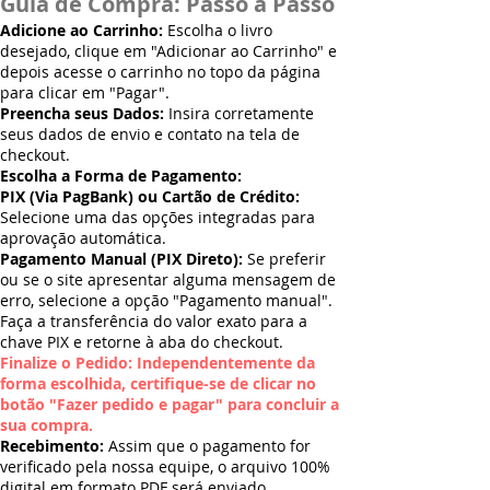
Guia de Compra: Passo a Passo
Adicione ao Carrinho:
Escolha o livro
desejado, clique em "Adicionar ao Carrinho" e
depois acesse o carrinho no topo da página
para clicar em "Pagar".
Preencha seus Dados:
Insira corretamente
seus dados de envio e contato na tela de
checkout.
Escolha a Forma de Pagamento:
PIX (Via PagBank) ou Cartão de Crédito:
Selecione uma das opções integradas para
aprovação automática.
Pagamento Manual (PIX Direto):
Se preferir
ou se o site apresentar alguma mensagem de
erro, selecione a opção "Pagamento manual".
Faça a transferência do valor exato para a
chave PIX e retorne à aba do checkout.
Finalize o Pedido: Independentemente da
forma escolhida, certifique-se de clicar no
botão "Fazer pedido e pagar" para concluir a
sua compra.
Recebimento:
Assim que o pagamento for
verificado pela nossa equipe, o arquivo 100%
digital em formato PDF será enviado