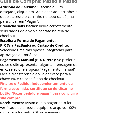
Guia de Compra: Passo a Passo
Adicione ao Carrinho:
Escolha o livro
desejado, clique em "Adicionar ao Carrinho" e
depois acesse o carrinho no topo da página
para clicar em "Pagar".
Preencha seus Dados:
Insira corretamente
seus dados de envio e contato na tela de
checkout.
Escolha a Forma de Pagamento:
PIX (Via PagBank) ou Cartão de Crédito:
Selecione uma das opções integradas para
aprovação automática.
Pagamento Manual (PIX Direto):
Se preferir
ou se o site apresentar alguma mensagem de
erro, selecione a opção "Pagamento manual".
Faça a transferência do valor exato para a
chave PIX e retorne à aba do checkout.
Finalize o Pedido: Independentemente da
forma escolhida, certifique-se de clicar no
botão "Fazer pedido e pagar" para concluir a
sua compra.
Recebimento:
Assim que o pagamento for
verificado pela nossa equipe, o arquivo 100%
digital em formato PDF será enviado