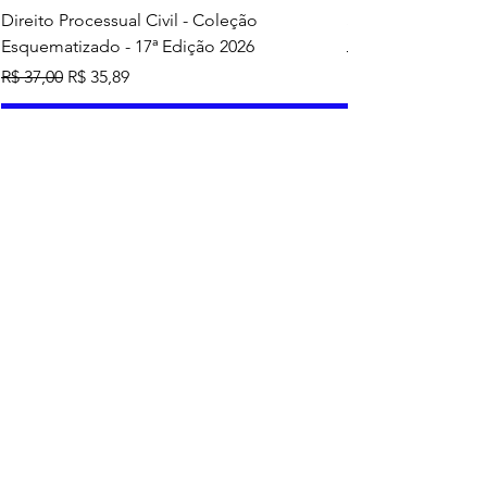
Direito Processual Civil - Coleção
SAS - Coleção Asa
Esquematizado - 17ª Edição 2026
Preço normal
R$ 37,00
Preço normal
Preço promocional
R$ 37,00
R$ 35,89
Adicionar ao carrinho
Mais vendidos