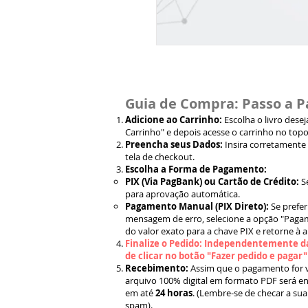
Guia de Compra: Passo a P
Adicione ao Carrinho:
Escolha o livro dese
Carrinho" e depois acesse o carrinho no topo
Preencha seus Dados:
Insira corretamente
tela de checkout.
Escolha a Forma de Pagamento:
PIX (Via PagBank) ou Cartão de Crédito:
S
para aprovação automática.
Pagamento Manual (PIX Direto):
Se prefer
mensagem de erro, selecione a opção "Pagam
do valor exato para a chave PIX e retorne à 
Finalize o Pedido: Independentemente da
de clicar no botão "Fazer pedido e pagar
Recebimento:
Assim que o pagamento for ve
arquivo 100% digital em formato PDF será en
em até
24 horas
. (Lembre-se de checar a sua
spam).