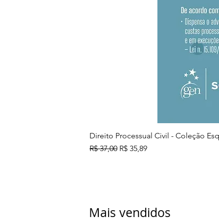
Direito Processual Civil - Coleção E
Preço normal
Preço promocional
R$ 37,00
R$ 35,89
Mais vendidos