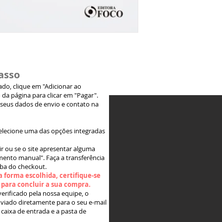
asso
jado, clique em "Adicionar ao
 da página para clicar em "Pagar".
 seus dados de envio e contato na
elecione uma das opções integradas
ir ou se o site apresentar alguma
ento manual". Faça a transferência
aba do checkout.
 forma escolhida, certifique-se
" para concluir a sua compra.
rificado pela nossa equipe, o
viado diretamente para o seu e-mail
 caixa de entrada e a pasta de