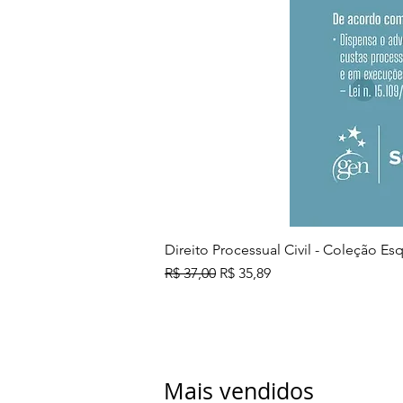
Direito Processual Civil - Coleção E
Preço normal
Preço promocional
R$ 37,00
R$ 35,89
Mais vendidos