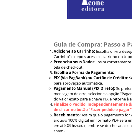
Guia de Compra: Passo a P
Adicione ao Carrinho:
Escolha o livro dese
Carrinho" e depois acesse o carrinho no topo
Preencha seus Dados:
Insira corretamente
tela de checkout.
Escolha a Forma de Pagamento:
PIX (Via PagBank) ou Cartão de Crédito:
S
para aprovação automática.
Pagamento Manual (PIX Direto):
Se prefer
mensagem de erro, selecione a opção "Pagam
do valor exato para a chave PIX e retorne à 
Finalize o Pedido: Independentemente da
de clicar no botão "Fazer pedido e pagar
Recebimento:
Assim que o pagamento for ve
arquivo 100% digital em formato PDF será en
em até
24 horas
. (Lembre-se de checar a sua
spam).