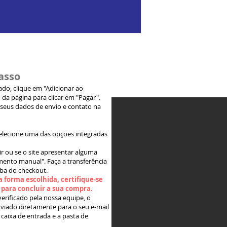
asso
jado, clique em "Adicionar ao
 da página para clicar em "Pagar".
 seus dados de envio e contato na
elecione uma das opções integradas
ir ou se o site apresentar alguma
ento manual". Faça a transferência
aba do checkout.
 forma escolhida, certifique-se
" para concluir a sua compra.
rificado pela nossa equipe, o
viado diretamente para o seu e-mail
 caixa de entrada e a pasta de