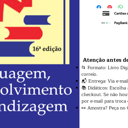
Atenção antes d
📂 Formato: Livro Dig
correio.
📬 Entrega: Via e-mai
📚 Didáticos: Escolha
checkout. Se não houv
por e-mail para troca
👀 Amostra? Peça no 