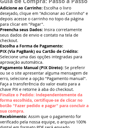
Guia de Compra: Passo a Passo
Adicione ao Carrinho:
Escolha o livro
desejado, clique em "Adicionar ao Carrinho" e
depois acesse o carrinho no topo da página
para clicar em "Pagar".
Preencha seus Dados:
Insira corretamente
seus dados de envio e contato na tela de
checkout.
Escolha a Forma de Pagamento:
PIX (Via PagBank) ou Cartão de Crédito:
Selecione uma das opções integradas para
aprovação automática.
Pagamento Manual (PIX Direto):
Se preferir
ou se o site apresentar alguma mensagem de
erro, selecione a opção "Pagamento manual".
Faça a transferência do valor exato para a
chave PIX e retorne à aba do checkout.
Finalize o Pedido: Independentemente da
forma escolhida, certifique-se de clicar no
botão "Fazer pedido e pagar" para concluir a
sua compra.
Recebimento:
Assim que o pagamento for
verificado pela nossa equipe, o arquivo 100%
digital em formato PDF será enviado