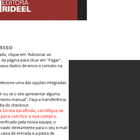
asso
jado, clique em "Adicionar ao
 da página para clicar em "Pagar".
 seus dados de envio e contato na
elecione uma das opções integradas
ir ou se o site apresentar alguma
ento manual". Faça a transferência
aba do checkout.
 forma escolhida, certifique-se
" para concluir a sua compra.
rificado pela nossa equipe, o
viado diretamente para o seu e-mail
 caixa de entrada e a pasta de