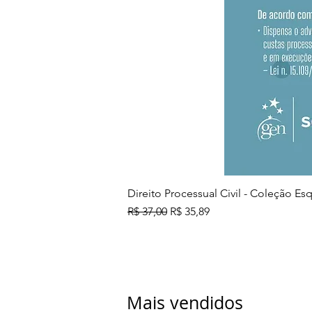
Direito Processual Civil - Coleção E
Preço normal
Preço promocional
R$ 37,00
R$ 35,89
Mais vendidos