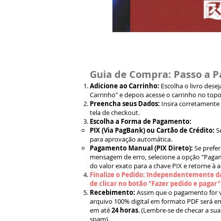
Guia de Compra: Passo a P
Adicione ao Carrinho:
Escolha o livro dese
Carrinho" e depois acesse o carrinho no topo
Preencha seus Dados:
Insira corretamente
tela de checkout.
Escolha a Forma de Pagamento:
PIX (Via PagBank) ou Cartão de Crédito:
S
para aprovação automática.
Pagamento Manual (PIX Direto):
Se prefer
mensagem de erro, selecione a opção "Pagam
do valor exato para a chave PIX e retorne à 
Finalize o Pedido: Independentemente da
de clicar no botão "Fazer pedido e pagar
Recebimento:
Assim que o pagamento for ve
arquivo 100% digital em formato PDF será en
em até
24 horas
. (Lembre-se de checar a sua
spam).