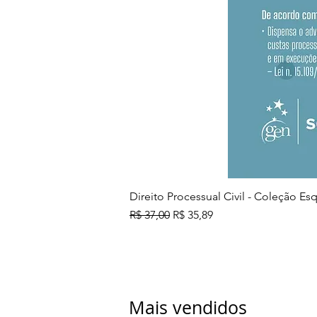
Direito Processual Civil - Coleção E
Preço normal
Preço promocional
R$ 37,00
R$ 35,89
Mais vendidos