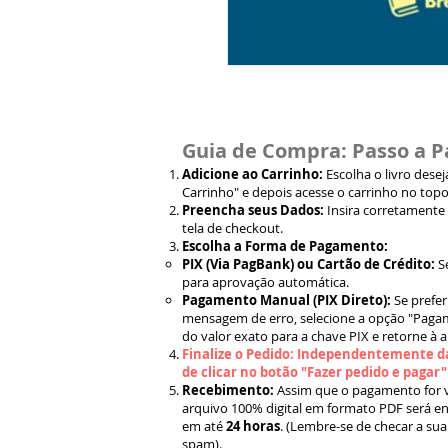
Guia de Compra: Passo a P
Adicione ao Carrinho:
Escolha o livro dese
Carrinho" e depois acesse o carrinho no topo
Preencha seus Dados:
Insira corretamente
tela de checkout.
Escolha a Forma de Pagamento:
PIX (Via PagBank) ou Cartão de Crédito:
S
para aprovação automática.
Pagamento Manual (PIX Direto):
Se prefer
mensagem de erro, selecione a opção "Pagam
do valor exato para a chave PIX e retorne à 
Finalize o Pedido: Independentemente da
de clicar no botão "Fazer pedido e pagar
Recebimento:
Assim que o pagamento for ve
arquivo 100% digital em formato PDF será en
em até
24 horas
. (Lembre-se de checar a sua
spam).