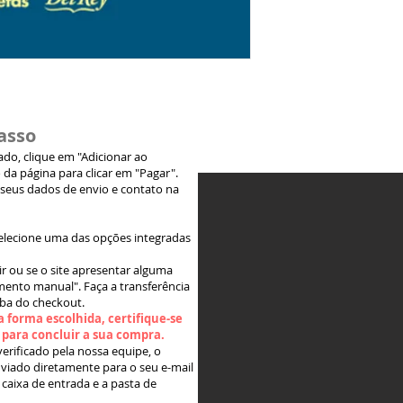
asso
jado, clique em "Adicionar ao
 da página para clicar em "Pagar".
 seus dados de envio e contato na
elecione uma das opções integradas
ir ou se o site apresentar alguma
ento manual". Faça a transferência
aba do checkout.
 forma escolhida, certifique-se
" para concluir a sua compra.
rificado pela nossa equipe, o
viado diretamente para o seu e-mail
 caixa de entrada e a pasta de