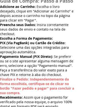
Guia de Compra: Passo a Passo
Adicione ao Carrinho:
Escolha o livro
desejado, clique em "Adicionar ao Carrinho" e
depois acesse o carrinho no topo da página
para clicar em "Pagar".
Preencha seus Dados:
Insira corretamente
seus dados de envio e contato na tela de
checkout.
Escolha a Forma de Pagamento:
PIX (Via PagBank) ou Cartão de Crédito:
Selecione uma das opções integradas para
aprovação automática.
Pagamento Manual (PIX Direto):
Se preferir
ou se o site apresentar alguma mensagem de
erro, selecione a opção "Pagamento manual".
Faça a transferência do valor exato para a
chave PIX e retorne à aba do checkout.
Finalize o Pedido: Independentemente da
forma escolhida, certifique-se de clicar no
botão "Fazer pedido e pagar" para concluir a
sua compra.
Recebimento:
Assim que o pagamento for
verificado pela nossa equipe, o arquivo 100%
digital em formato PDF será enviado