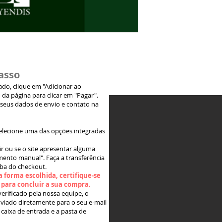
asso
jado, clique em "Adicionar ao
 da página para clicar em "Pagar".
 seus dados de envio e contato na
elecione uma das opções integradas
ir ou se o site apresentar alguma
ento manual". Faça a transferência
aba do checkout.
 forma escolhida, certifique-se
" para concluir a sua compra.
rificado pela nossa equipe, o
viado diretamente para o seu e-mail
 caixa de entrada e a pasta de