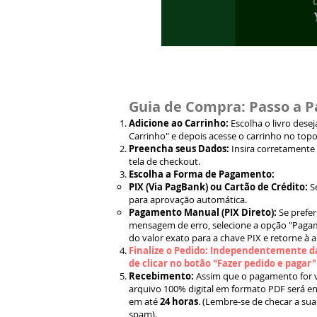
Guia de Compra: Passo a P
Adicione ao Carrinho:
Escolha o livro dese
Carrinho" e depois acesse o carrinho no topo
Preencha seus Dados:
Insira corretamente
tela de checkout.
Escolha a Forma de Pagamento:
PIX (Via PagBank) ou Cartão de Crédito:
S
para aprovação automática.
Pagamento Manual (PIX Direto):
Se prefer
mensagem de erro, selecione a opção "Pagam
do valor exato para a chave PIX e retorne à 
Finalize o Pedido: Independentemente da
de clicar no botão "Fazer pedido e pagar
Recebimento:
Assim que o pagamento for ve
arquivo 100% digital em formato PDF será en
em até
24 horas
. (Lembre-se de checar a sua
spam).