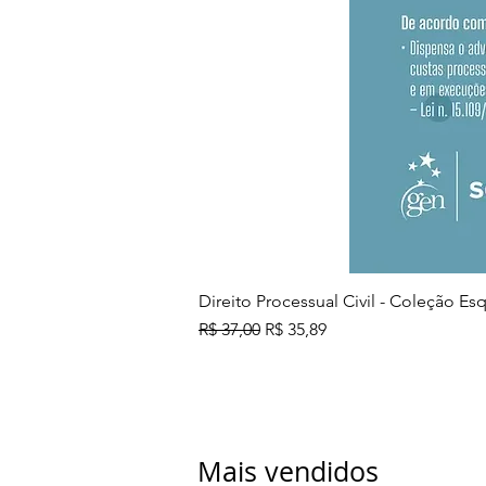
Direito Processual Civil - Coleção E
Preço normal
Preço promocional
R$ 37,00
R$ 35,89
Mais vendidos