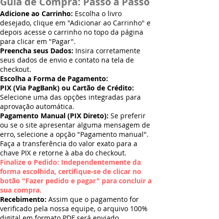
Guia de Compra: Passo a Passo
Adicione ao Carrinho:
Escolha o livro
desejado, clique em "Adicionar ao Carrinho" e
depois acesse o carrinho no topo da página
para clicar em "Pagar".
Preencha seus Dados:
Insira corretamente
seus dados de envio e contato na tela de
checkout.
Escolha a Forma de Pagamento:
PIX (Via PagBank) ou Cartão de Crédito:
Selecione uma das opções integradas para
aprovação automática.
Pagamento Manual (PIX Direto):
Se preferir
ou se o site apresentar alguma mensagem de
erro, selecione a opção "Pagamento manual".
Faça a transferência do valor exato para a
chave PIX e retorne à aba do checkout.
Finalize o Pedido: Independentemente da
forma escolhida, certifique-se de clicar no
botão "Fazer pedido e pagar" para concluir a
sua compra.
Recebimento:
Assim que o pagamento for
verificado pela nossa equipe, o arquivo 100%
digital em formato PDF será enviado