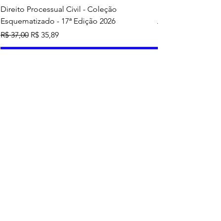
Direito Processual Civil - Coleção
SAS - Coleção Asa
Esquematizado - 17ª Edição 2026
Preço normal
R$ 37,00
Preço normal
Preço promocional
R$ 37,00
R$ 35,89
Adicionar ao carrinho
Mais vendidos