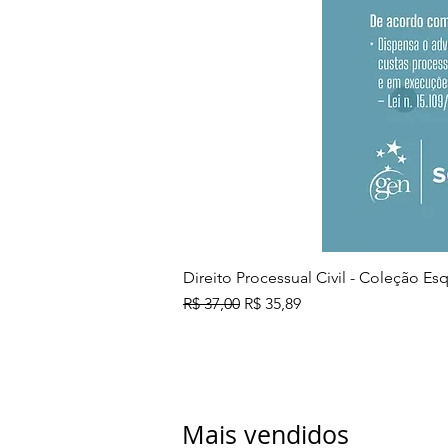
Direito Processual Civil - Coleção E
Preço normal
Preço promocional
R$ 37,00
R$ 35,89
Mais vendidos