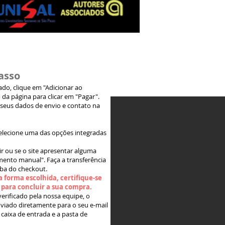
asso
jado, clique em "Adicionar ao
 da página para clicar em "Pagar".
 seus dados de envio e contato na
elecione uma das opções integradas
ir ou se o site apresentar alguma
ento manual". Faça a transferência
aba do checkout.
 forma escolhida, certifique-se
" para concluir a sua compra.
rificado pela nossa equipe, o
viado diretamente para o seu e-mail
 caixa de entrada e a pasta de