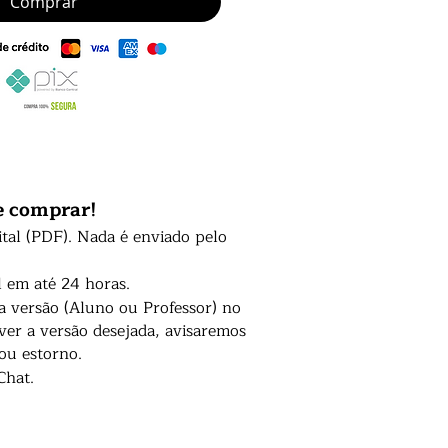
Comprar
e comprar!
ital (PDF). Nada é enviado pelo
l em até 24 horas.
 a versão (Aluno ou Professor) no
er a versão desejada, avisaremos
 ou estorno.
Chat.