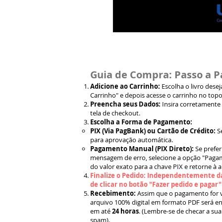
Guia de Compra: Passo a P
Adicione ao Carrinho:
Escolha o livro dese
Carrinho" e depois acesse o carrinho no topo
Preencha seus Dados:
Insira corretamente
tela de checkout.
Escolha a Forma de Pagamento:
PIX (Via PagBank) ou Cartão de Crédito:
S
para aprovação automática.
Pagamento Manual (PIX Direto):
Se prefer
mensagem de erro, selecione a opção "Pagam
do valor exato para a chave PIX e retorne à 
Finalize o Pedido: Independentemente da
de clicar no botão "Fazer pedido e pagar
Recebimento:
Assim que o pagamento for ve
arquivo 100% digital em formato PDF será en
em até
24 horas
. (Lembre-se de checar a sua
spam).