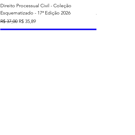
Direito Processual Civil - Coleção
SAS - Coleção Asa
Esquematizado - 17ª Edição 2026
Preço normal
R$ 37,00
Preço normal
Preço promocional
R$ 37,00
R$ 35,89
Adicionar ao carrinho
Mais vendidos