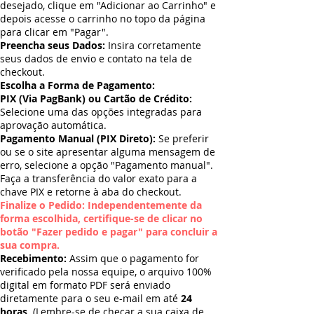
desejado, clique em "Adicionar ao Carrinho" e
depois acesse o carrinho no topo da página
para clicar em "Pagar".
Preencha seus Dados:
Insira corretamente
seus dados de envio e contato na tela de
checkout.
Escolha a Forma de Pagamento:
PIX (Via PagBank) ou Cartão de Crédito:
Selecione uma das opções integradas para
aprovação automática.
Pagamento Manual (PIX Direto):
Se preferir
ou se o site apresentar alguma mensagem de
erro, selecione a opção "Pagamento manual".
Faça a transferência do valor exato para a
chave PIX e retorne à aba do checkout.
Finalize o Pedido: Independentemente da
forma escolhida, certifique-se de clicar no
botão "Fazer pedido e pagar" para concluir a
sua compra.
Recebimento:
Assim que o pagamento for
verificado pela nossa equipe, o arquivo 100%
digital em formato PDF será enviado
diretamente para o seu e-mail em até
24
horas
. (Lembre-se de checar a sua caixa de