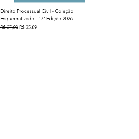
Direito Processual Civil - Coleção
SAS - Coleção Asa
Esquematizado - 17ª Edição 2026
Preço normal
R$ 37,00
Preço normal
Preço promocional
R$ 37,00
R$ 35,89
Adicionar ao carrinho
Mais vendidos