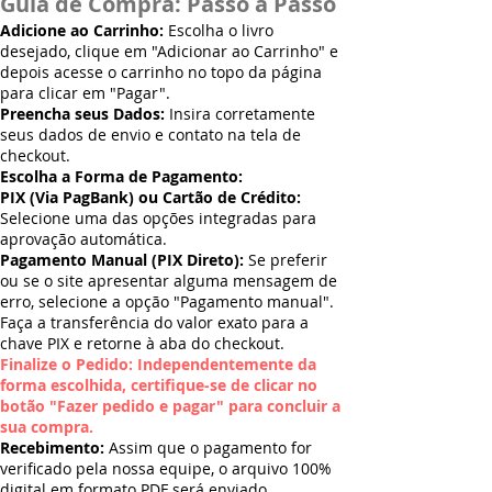
Guia de Compra: Passo a Passo
Adicione ao Carrinho:
Escolha o livro
desejado, clique em "Adicionar ao Carrinho" e
depois acesse o carrinho no topo da página
para clicar em "Pagar".
Preencha seus Dados:
Insira corretamente
seus dados de envio e contato na tela de
checkout.
Escolha a Forma de Pagamento:
PIX (Via PagBank) ou Cartão de Crédito:
Selecione uma das opções integradas para
aprovação automática.
Pagamento Manual (PIX Direto):
Se preferir
ou se o site apresentar alguma mensagem de
erro, selecione a opção "Pagamento manual".
Faça a transferência do valor exato para a
chave PIX e retorne à aba do checkout.
Finalize o Pedido: Independentemente da
forma escolhida, certifique-se de clicar no
botão "Fazer pedido e pagar" para concluir a
sua compra.
Recebimento:
Assim que o pagamento for
verificado pela nossa equipe, o arquivo 100%
digital em formato PDF será enviado