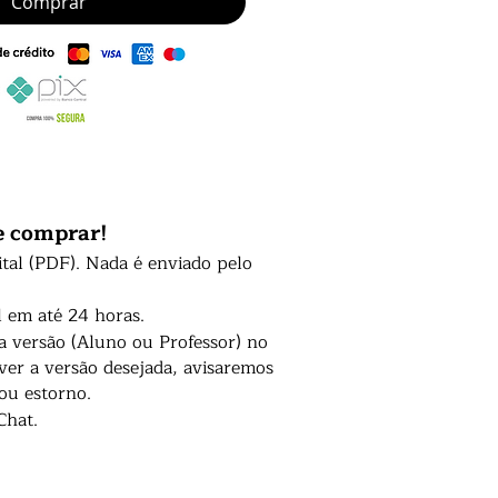
Comprar
e comprar!
ital (PDF). Nada é enviado pelo
l em até 24 horas.
 a versão (Aluno ou Professor) no
er a versão desejada, avisaremos
 ou estorno.
Chat.