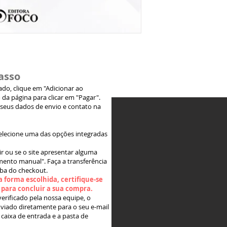
asso
jado, clique em "Adicionar ao
 da página para clicar em "Pagar".
 seus dados de envio e contato na
elecione uma das opções integradas
ir ou se o site apresentar alguma
ento manual". Faça a transferência
aba do checkout.
 forma escolhida, certifique-se
" para concluir a sua compra.
rificado pela nossa equipe, o
viado diretamente para o seu e-mail
 caixa de entrada e a pasta de