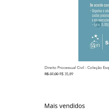
Direito Processual Civil - Coleção E
Preço normal
Preço promocional
R$ 37,00
R$ 35,89
Mais vendidos