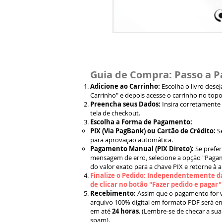
Guia de Compra: Passo a P
Adicione ao Carrinho:
Escolha o livro dese
Carrinho" e depois acesse o carrinho no topo
Preencha seus Dados:
Insira corretamente
tela de checkout.
Escolha a Forma de Pagamento:
PIX (Via PagBank) ou Cartão de Crédito:
S
para aprovação automática.
Pagamento Manual (PIX Direto):
Se prefer
mensagem de erro, selecione a opção "Pagam
do valor exato para a chave PIX e retorne à 
Finalize o Pedido: Independentemente da
de clicar no botão "Fazer pedido e pagar
Recebimento:
Assim que o pagamento for ve
arquivo 100% digital em formato PDF será en
em até
24 horas
. (Lembre-se de checar a sua
spam).