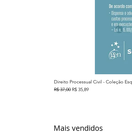
Direito Processual Civil - Coleção E
Preço normal
Preço promocional
R$ 37,00
R$ 35,89
Mais vendidos