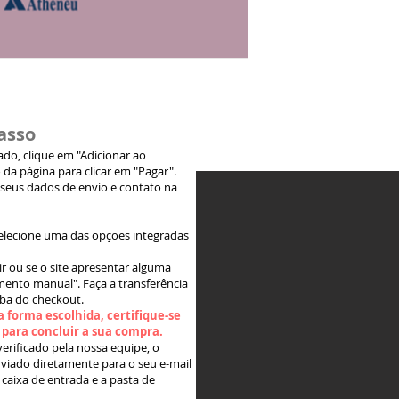
asso
jado, clique em "Adicionar ao
 da página para clicar em "Pagar".
 seus dados de envio e contato na
elecione uma das opções integradas
ir ou se o site apresentar alguma
ento manual". Faça a transferência
aba do checkout.
 forma escolhida, certifique-se
" para concluir a sua compra.
rificado pela nossa equipe, o
viado diretamente para o seu e-mail
 caixa de entrada e a pasta de