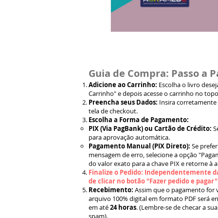
Guia de Compra: Passo a P
Adicione ao Carrinho:
Escolha o livro dese
Carrinho" e depois acesse o carrinho no topo
Preencha seus Dados:
Insira corretamente
tela de checkout.
Escolha a Forma de Pagamento:
PIX (Via PagBank) ou Cartão de Crédito:
S
para aprovação automática.
Pagamento Manual (PIX Direto):
Se prefer
mensagem de erro, selecione a opção "Pagam
do valor exato para a chave PIX e retorne à 
Finalize o Pedido: Independentemente da
de clicar no botão "Fazer pedido e pagar
Recebimento:
Assim que o pagamento for ve
arquivo 100% digital em formato PDF será en
em até
24 horas
. (Lembre-se de checar a sua
spam).