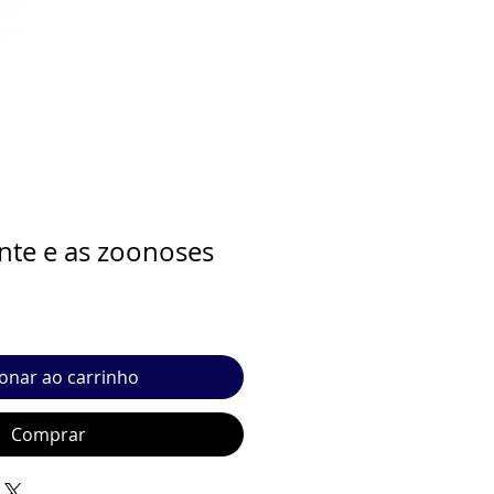
te e as zoonoses
ionar ao carrinho
Comprar