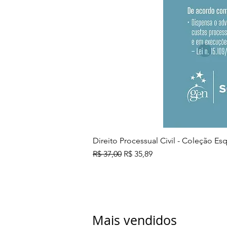
Direito Processual Civil - Coleção E
Preço normal
Preço promocional
R$ 37,00
R$ 35,89
Mais vendidos