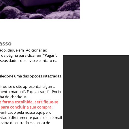
asso
jado, clique em "Adicionar ao
 da página para clicar em "Pagar".
 seus dados de envio e contato na
elecione uma das opções integradas
ir ou se o site apresentar alguma
ento manual". Faça a transferência
aba do checkout.
 forma escolhida, certifique-se
" para concluir a sua compra.
rificado pela nossa equipe, o
viado diretamente para o seu e-mail
 caixa de entrada e a pasta de