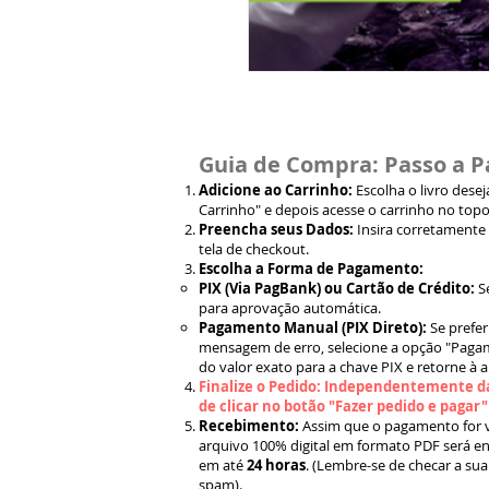
Guia de Compra: Passo a P
Adicione ao Carrinho:
Escolha o livro dese
Carrinho" e depois acesse o carrinho no topo
Preencha seus Dados:
Insira corretamente
tela de checkout.
Escolha a Forma de Pagamento:
PIX (Via PagBank) ou Cartão de Crédito:
S
para aprovação automática.
Pagamento Manual (PIX Direto):
Se prefer
mensagem de erro, selecione a opção "Pagam
do valor exato para a chave PIX e retorne à 
Finalize o Pedido: Independentemente da
de clicar no botão "Fazer pedido e pagar
Recebimento:
Assim que o pagamento for ve
arquivo 100% digital em formato PDF será en
em até
24 horas
. (Lembre-se de checar a sua
spam).