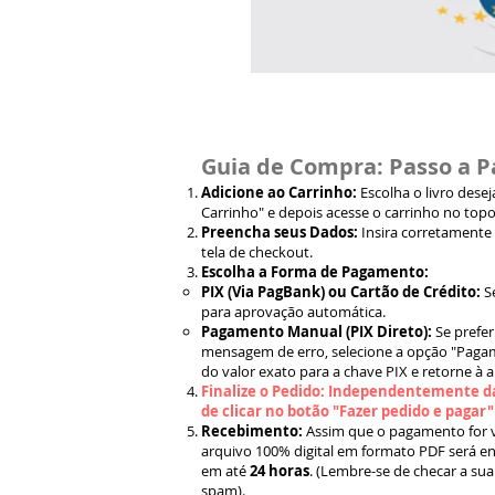
Guia de Compra: Passo a P
Adicione ao Carrinho:
Escolha o livro dese
Carrinho" e depois acesse o carrinho no topo
Preencha seus Dados:
Insira corretamente
tela de checkout.
Escolha a Forma de Pagamento:
PIX (Via PagBank) ou Cartão de Crédito:
S
para aprovação automática.
Pagamento Manual (PIX Direto):
Se prefer
mensagem de erro, selecione a opção "Pagam
do valor exato para a chave PIX e retorne à 
Finalize o Pedido: Independentemente da
de clicar no botão "Fazer pedido e pagar
Recebimento:
Assim que o pagamento for ve
arquivo 100% digital em formato PDF será en
em até
24 horas
. (Lembre-se de checar a sua
spam).