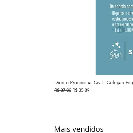
Direito Processual Civil - Coleção E
Preço normal
Preço promocional
R$ 37,00
R$ 35,89
Mais vendidos