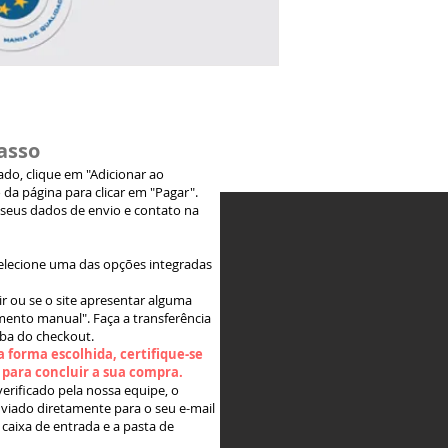
asso
jado, clique em "Adicionar ao
 da página para clicar em "Pagar".
 seus dados de envio e contato na
elecione uma das opções integradas
ir ou se o site apresentar alguma
ento manual". Faça a transferência
aba do checkout.
 forma escolhida, certifique-se
" para concluir a sua compra.
rificado pela nossa equipe, o
viado diretamente para o seu e-mail
 caixa de entrada e a pasta de