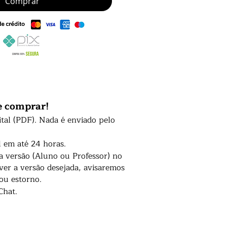
Comprar
e comprar!
ital (PDF). Nada é enviado pelo
l em até 24 horas.
 a versão (Aluno ou Professor) no
er a versão desejada, avisaremos
 ou estorno.
Chat.