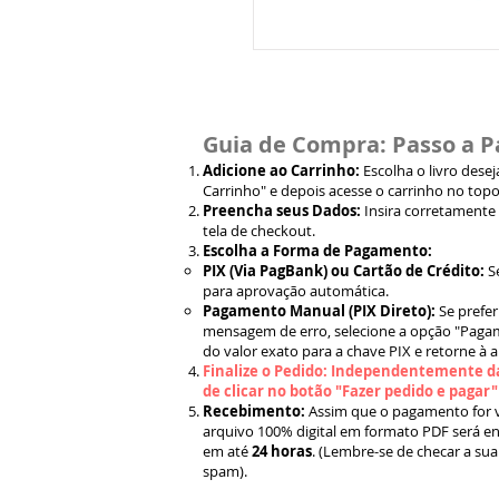
Guia de Compra: Passo a P
Adicione ao Carrinho:
Escolha o livro dese
Carrinho" e depois acesse o carrinho no topo
Preencha seus Dados:
Insira corretamente
tela de checkout.
Escolha a Forma de Pagamento:
PIX (Via PagBank) ou Cartão de Crédito:
S
para aprovação automática.
Pagamento Manual (PIX Direto):
Se prefer
mensagem de erro, selecione a opção "Pagam
do valor exato para a chave PIX e retorne à 
Finalize o Pedido: Independentemente da
de clicar no botão "Fazer pedido e pagar
Recebimento:
Assim que o pagamento for ve
arquivo 100% digital em formato PDF será en
em até
24 horas
. (Lembre-se de checar a sua
spam).