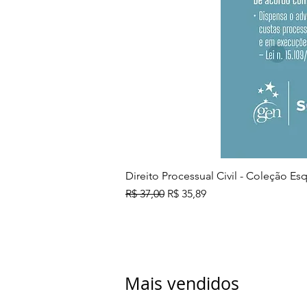
Direito Processual Civil - Coleção E
Preço normal
Preço promocional
R$ 37,00
R$ 35,89
Mais vendidos