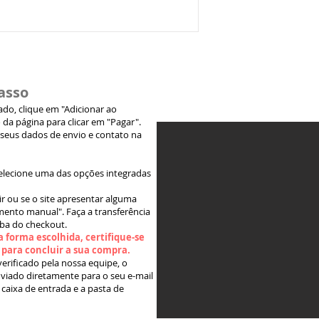
asso
jado, clique em "Adicionar ao
 da página para clicar em "Pagar".
 seus dados de envio e contato na
elecione uma das opções integradas
ir ou se o site apresentar alguma
ento manual". Faça a transferência
aba do checkout.
 forma escolhida, certifique-se
" para concluir a sua compra.
rificado pela nossa equipe, o
viado diretamente para o seu e-mail
 caixa de entrada e a pasta de