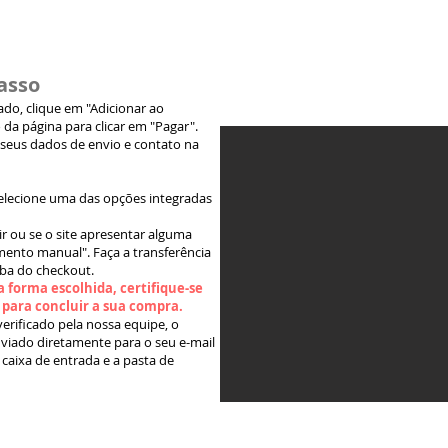
asso
jado, clique em "Adicionar ao
 da página para clicar em "Pagar".
 seus dados de envio e contato na
elecione uma das opções integradas
ir ou se o site apresentar alguma
ento manual". Faça a transferência
aba do checkout.
 forma escolhida, certifique-se
" para concluir a sua compra.
rificado pela nossa equipe, o
viado diretamente para o seu e-mail
 caixa de entrada e a pasta de