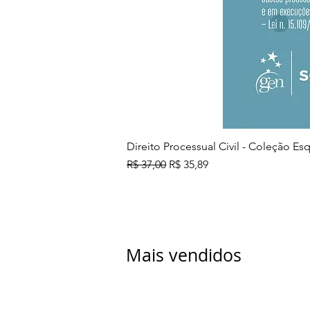
Direito Processual Civil - Coleção E
Preço normal
Preço promocional
R$ 37,00
R$ 35,89
Mais vendidos