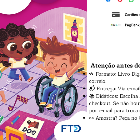
Atenção antes d
📂 Formato: Livro Dig
correio.
📬 Entrega: Via e-mai
📚 Didáticos: Escolha
checkout. Se não houv
por e-mail para troca
👀 Amostra? Peça no 