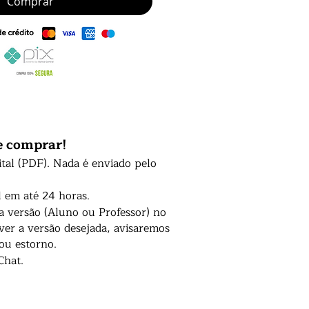
Comprar
e comprar!
ital (PDF). Nada é enviado pelo
l em até 24 horas.
 a versão (Aluno ou Professor) no
er a versão desejada, avisaremos
 ou estorno.
Chat.