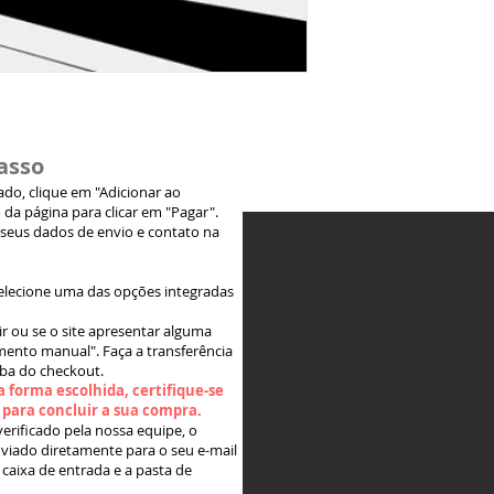
asso
jado, clique em "Adicionar ao
 da página para clicar em "Pagar".
 seus dados de envio e contato na
elecione uma das opções integradas
ir ou se o site apresentar alguma
ento manual". Faça a transferência
aba do checkout.
 forma escolhida, certifique-se
" para concluir a sua compra.
rificado pela nossa equipe, o
viado diretamente para o seu e-mail
 caixa de entrada e a pasta de