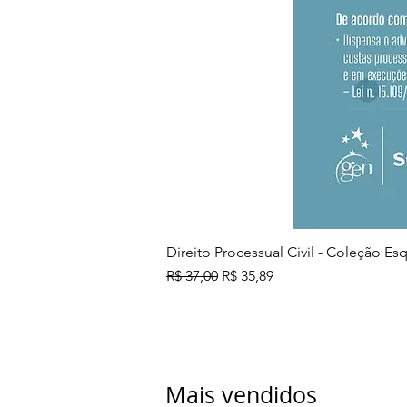
Direito Processual Civil - Coleção E
Preço normal
Preço promocional
R$ 37,00
R$ 35,89
Mais vendidos