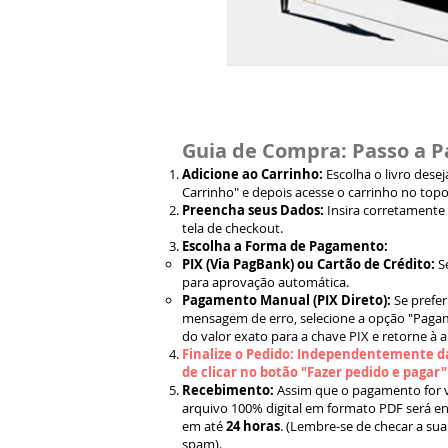
Guia de Compra: Passo a P
Adicione ao Carrinho:
Escolha o livro dese
Carrinho" e depois acesse o carrinho no topo
Preencha seus Dados:
Insira corretamente
tela de checkout.
Escolha a Forma de Pagamento:
PIX (Via PagBank) ou Cartão de Crédito:
S
para aprovação automática.
Pagamento Manual (PIX Direto):
Se prefer
mensagem de erro, selecione a opção "Pagam
do valor exato para a chave PIX e retorne à 
Finalize o Pedido: Independentemente da
de clicar no botão "Fazer pedido e pagar
Recebimento:
Assim que o pagamento for ve
arquivo 100% digital em formato PDF será en
em até
24 horas
. (Lembre-se de checar a sua
spam).