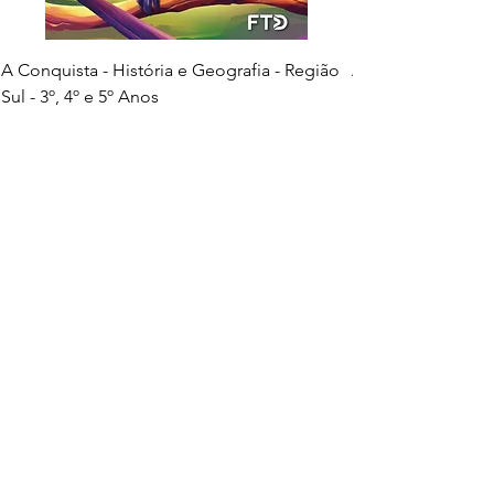
A Conquista - História e Geografia - Região
A Conquista - Hist
Sul - 3º, 4º e 5º Anos
Sudeste - 3º, 4º e
Preço
Preço
R$ 35,00
R$ 35,00
Adicionar ao carrinho
Mais vendidos