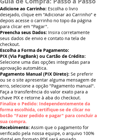
Guia de Compra: Passo a Passo
Adicione ao Carrinho:
Escolha o livro
desejado, clique em "Adicionar ao Carrinho" e
depois acesse o carrinho no topo da página
para clicar em "Pagar".
Preencha seus Dados:
Insira corretamente
seus dados de envio e contato na tela de
checkout.
Escolha a Forma de Pagamento:
PIX (Via PagBank) ou Cartão de Crédito:
Selecione uma das opções integradas para
aprovação automática.
Pagamento Manual (PIX Direto):
Se preferir
ou se o site apresentar alguma mensagem de
erro, selecione a opção "Pagamento manual".
Faça a transferência do valor exato para a
chave PIX e retorne à aba do checkout.
Finalize o Pedido: Independentemente da
forma escolhida, certifique-se de clicar no
botão "Fazer pedido e pagar" para concluir a
sua compra.
Recebimento:
Assim que o pagamento for
verificado pela nossa equipe, o arquivo 100%
digital em formato PDF será enviado