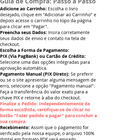
Guia de Compra: Passo a Passo
Adicione ao Carrinho:
Escolha o livro
desejado, clique em "Adicionar ao Carrinho" e
depois acesse o carrinho no topo da página
para clicar em "Pagar".
Preencha seus Dados:
Insira corretamente
seus dados de envio e contato na tela de
checkout.
Escolha a Forma de Pagamento:
PIX (Via PagBank) ou Cartão de Crédito:
Selecione uma das opções integradas para
aprovação automática.
Pagamento Manual (PIX Direto):
Se preferir
ou se o site apresentar alguma mensagem de
erro, selecione a opção "Pagamento manual".
Faça a transferência do valor exato para a
chave PIX e retorne à aba do checkout.
Finalize o Pedido: Independentemente da
forma escolhida, certifique-se de clicar no
botão "Fazer pedido e pagar" para concluir a
sua compra.
Recebimento:
Assim que o pagamento for
verificado pela nossa equipe, o arquivo 100%
digital em formato PDF será enviado