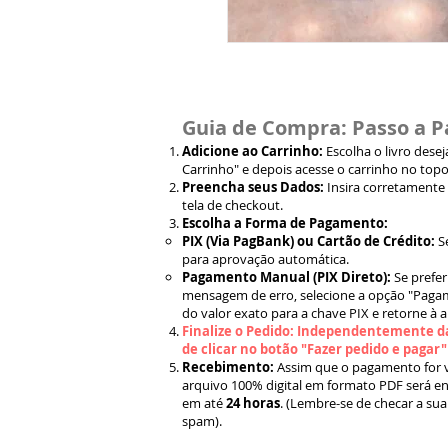
Guia de Compra: Passo a P
Adicione ao Carrinho:
Escolha o livro dese
Carrinho" e depois acesse o carrinho no topo
Preencha seus Dados:
Insira corretamente
tela de checkout.
Escolha a Forma de Pagamento:
PIX (Via PagBank) ou Cartão de Crédito:
S
para aprovação automática.
Pagamento Manual (PIX Direto):
Se prefer
mensagem de erro, selecione a opção "Pagam
do valor exato para a chave PIX e retorne à 
Finalize o Pedido: Independentemente da
de clicar no botão "Fazer pedido e pagar
Recebimento:
Assim que o pagamento for ve
arquivo 100% digital em formato PDF será en
em até
24 horas
. (Lembre-se de checar a sua
spam).