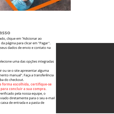
asso
jado, clique em "Adicionar ao
 da página para clicar em "Pagar".
 seus dados de envio e contato na
elecione uma das opções integradas
ir ou se o site apresentar alguma
ento manual". Faça a transferência
aba do checkout.
 forma escolhida, certifique-se
" para concluir a sua compra.
rificado pela nossa equipe, o
viado diretamente para o seu e-mail
 caixa de entrada e a pasta de