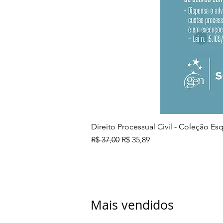
Direito Processual Civil - Coleção E
Preço normal
Preço promocional
R$ 37,00
R$ 35,89
Mais vendidos