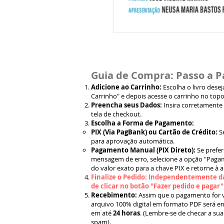
Guia de Compra: Passo a P
Adicione ao Carrinho:
Escolha o livro dese
Carrinho" e depois acesse o carrinho no topo
Preencha seus Dados:
Insira corretamente
tela de checkout.
Escolha a Forma de Pagamento:
PIX (Via PagBank) ou Cartão de Crédito:
S
para aprovação automática.
Pagamento Manual (PIX Direto):
Se prefer
mensagem de erro, selecione a opção "Pagam
do valor exato para a chave PIX e retorne à 
Finalize o Pedido: Independentemente da
de clicar no botão "Fazer pedido e pagar
Recebimento:
Assim que o pagamento for ve
arquivo 100% digital em formato PDF será en
em até
24 horas
. (Lembre-se de checar a sua
spam).