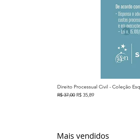
Direito Processual Civil - Coleção E
Preço normal
Preço promocional
R$ 37,00
R$ 35,89
Mais vendidos