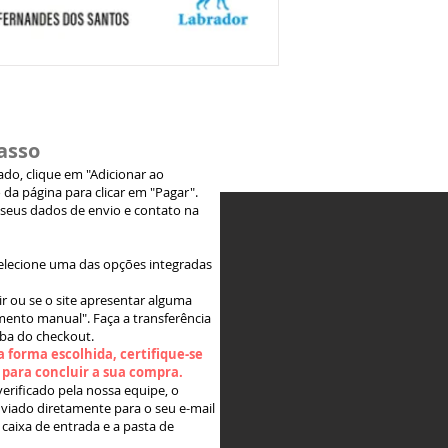
asso
jado, clique em "Adicionar ao
 da página para clicar em "Pagar".
 seus dados de envio e contato na
elecione uma das opções integradas
ir ou se o site apresentar alguma
ento manual". Faça a transferência
aba do checkout.
 forma escolhida, certifique-se
" para concluir a sua compra.
rificado pela nossa equipe, o
viado diretamente para o seu e-mail
 caixa de entrada e a pasta de