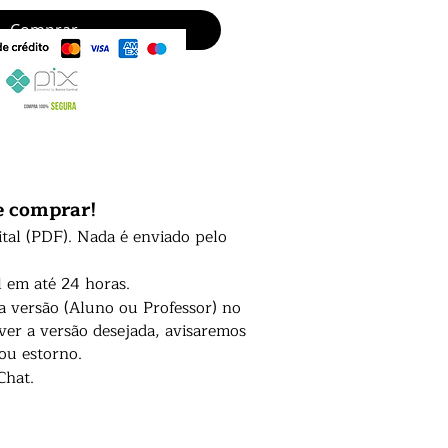
Comprar
e comprar!
ital (PDF). Nada é enviado pelo
l em até 24 horas.
 a versão (Aluno ou Professor) no
er a versão desejada, avisaremos
 ou estorno.
Chat.