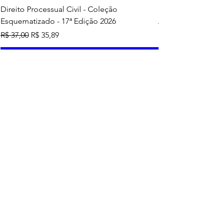
Direito Processual Civil - Coleção
SAS - Coleção Asa
Esquematizado - 17ª Edição 2026
Preço normal
R$ 37,00
Preço normal
Preço promocional
R$ 37,00
R$ 35,89
Adicionar ao carrinho
Mais vendidos